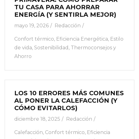
TU CASA PARA AHORRAR
ENERGÍA (Y SENTIRLA MEJOR)
mayo 19, 2026
Redacción
Confort térmico
,
Eficiencia Energética
,
Estilo
de vida
,
Sostenibilidad
,
Thermoconsejos y
Ahorro
LOS 10 ERRORES MÁS COMUNES
AL PONER LA CALEFACCIÓN (Y
CÓMO EVITARLOS)
diciembre 18, 2025
Redacción
Calefacción
,
Confort térmico
,
Eficiencia