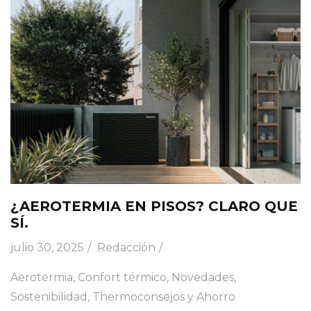
¿AEROTERMIA EN PISOS? CLARO QUE
SÍ.
julio 30, 2025
Redacción
Aerotermia
,
Confort térmico
,
Novedades
,
Sostenibilidad
,
Thermoconsejos y Ahorro