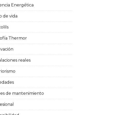
iencia Energética
lo de vida
olils
sofía Thermor
vación
alaciones reales
riorismo
edades
nes de mantenimiento
esional