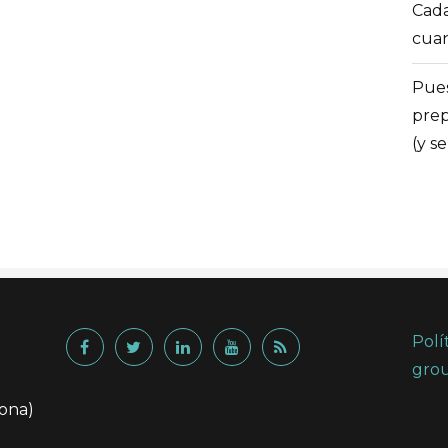
Cad
cuan
Pues
prep
(y s
Polí
grou
lona)