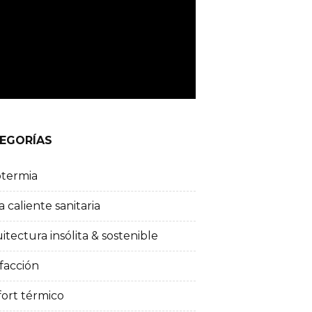
EGORÍAS
otermia
 caliente sanitaria
itectura insólita & sostenible
facción
ort térmico