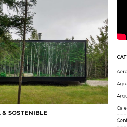
CAT
Aer
Agua
Arqu
Cale
 & SOSTENIBLE
Conf