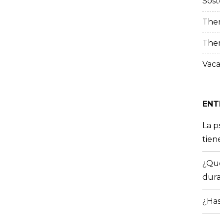
Sost
The
The
Vaca
ENT
La p
tien
¿Qué
dura
¿Has