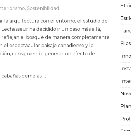
Efic
nteriorismo
,
Sostenibilidad
Esti
 la arquitectura con el entorno, el estudio de
Lechasseur ha decidido ir un paso más allá,
Fanc
 reflejan el bosque de manera completamente
Filo
an el espectacular paisaje canadiense y lo
ucción, consiguiendo generar un efecto de
Inno
.
Inst
s cabañas gemelas …
Inte
Nov
Pla
Prof