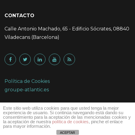
CONTACTO
Calle Antonio Machado, 65 - Edificio Sócrates, 08840
Viladecans (Barcelona)
Política de Cookies
groupe-atlantic.es
Este sitio web utiliza cookies para que usted tenga la mejor
experiencia de usuario. Si continúa navegando está dando su
consentimiento para la aceptación de las mencionadas cookies y
la aceptación de nuestra
política de cookies
, pinche el enlace
para mayor información.
Copyright 2015 ©
ACEPTAR